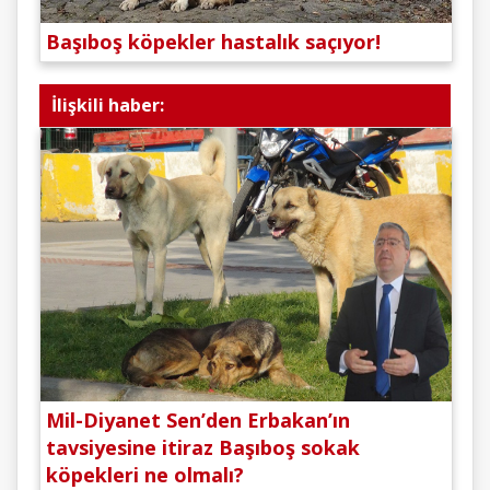
Başıboş köpekler hastalık saçıyor!
İlişkili haber:
Mil-Diyanet Sen’den Erbakan’ın
tavsiyesine itiraz Başıboş sokak
köpekleri ne olmalı?