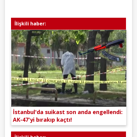
İlişkili haber:
İstanbul'da suikast son anda engellendi:
AK-47'yi bırakıp kaçtı!