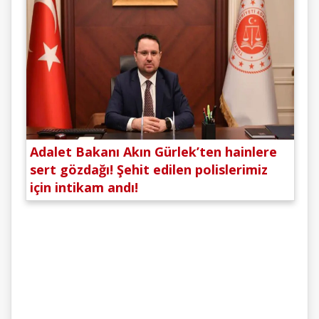
Adalet Bakanı Akın Gürlek’ten hainlere
sert gözdağı! Şehit edilen polislerimiz
için intikam andı!